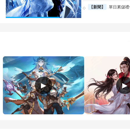
【新聞】
單日累儲禮
▶
▶