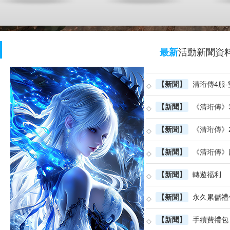
最新
活動
新聞
資
【新聞】
清珩傳4服-雙線4區7
【新聞】
《清珩傳》3服-雙線3
【新聞】
《清珩傳》2服-雙
【新聞】
《清珩傳》四大職
【新聞】
轉遊福利
【新聞】
永久累儲禮
【新聞】
手續費禮包