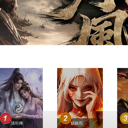
清珩傳
鎮妖司