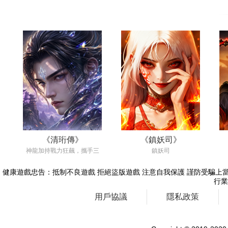
《清珩傳》
《鎮妖司》
神龍加持戰力狂飆，攜手三
鎮妖司
生情緣雙修同遊。極品神裝
隨心掉落，逆天改命羽化登
健康遊戲忠告：抵制不良遊戲 拒絕盜版遊戲 注意自我保護 謹防受騙上當
仙，邀您共賞極致浪漫的東
行業
方玄幻盛宴！
用戶協議
隱私政策