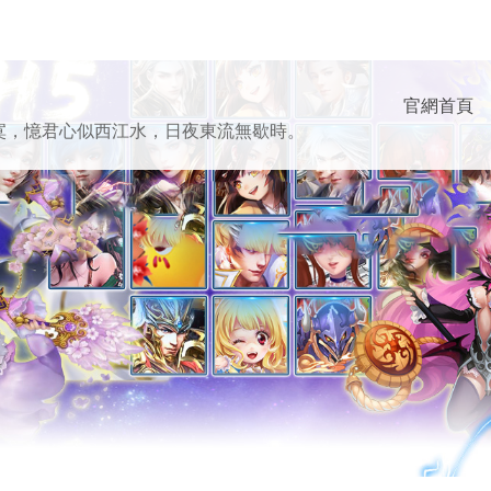
官網首頁
寞，憶君心似西江水，日夜東流無歇時。