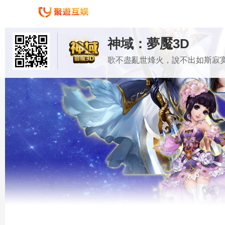
神域：夢魘3D
歌不盡亂世烽火，說不出如斯寂