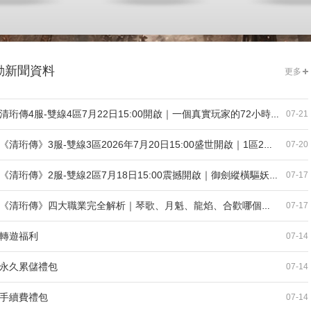
動
新聞
資料
更多
珩傳4服-雙線4區7月22日15:00開啟｜一個真實玩家的72小時遊玩日記：這款仙俠手遊憑什麼讓我連夜轉遊過來？
07-21
清珩傳》3服-雙線3區2026年7月20日15:00盛世開啟｜1區2區人滿為患，3區將成最後黃金入坑機會
07-20
清珩傳》2服-雙線2區7月18日15:00震撼開啟｜御劍縱橫驅妖氛，全新伺服器邀你再戰仙途
07-17
《清珩傳》四大職業完全解析｜琴歌、月魁、龍焰、合歡哪個最適合你？新手創角必看攻略
07-17
轉遊福利
07-14
永久累儲禮包
07-14
手續費禮包
07-14