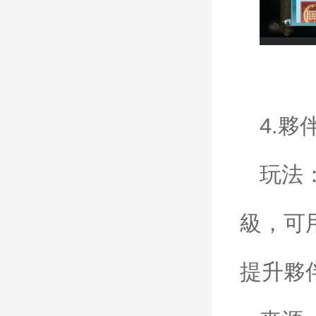
4.
夥
玩法
級，可
提升夥