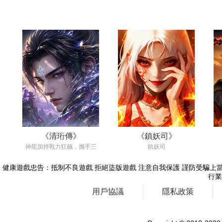
《清珩傳》
《鎮妖司》
神龍加持戰力狂飆，攜手三
鎮妖司
生情緣雙修同遊。極品神裝
隨心掉落，逆天改命羽化登
健康遊戲忠告：抵制不良遊戲 拒絕盜版遊戲 注意自我保護 謹防受騙上當
仙，邀您共賞極致浪漫的東
行業
方玄幻盛宴！
用戶協議
隱私政策