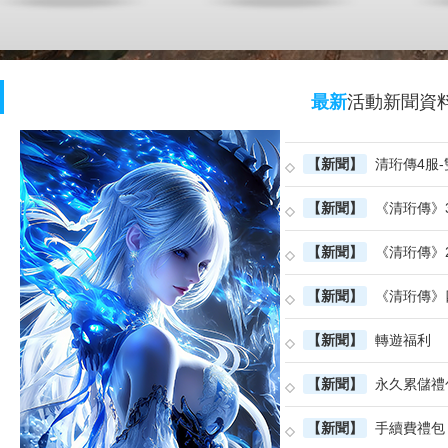
最新
活動
新聞
資
【新聞】
清珩傳4服-雙線4區7
【新聞】
《清珩傳》3服-雙線3
【新聞】
《清珩傳》2服-雙
【新聞】
《清珩傳》四大職
【新聞】
轉遊福利
【新聞】
永久累儲禮
【新聞】
手續費禮包