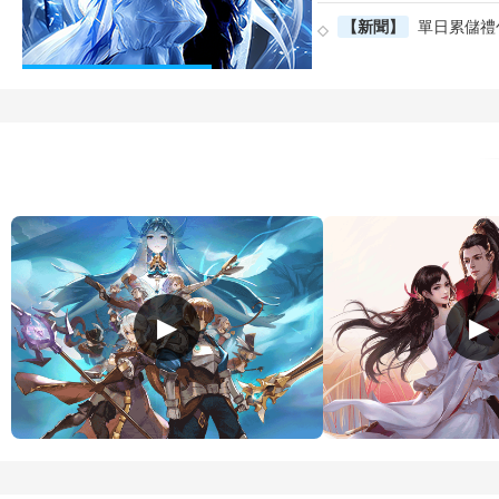
【新聞】
單日累儲禮
▶
▶