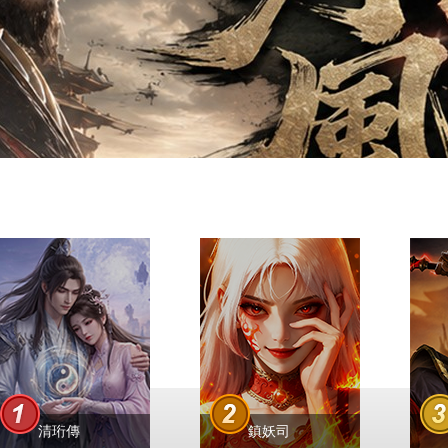
清珩傳
鎮妖司